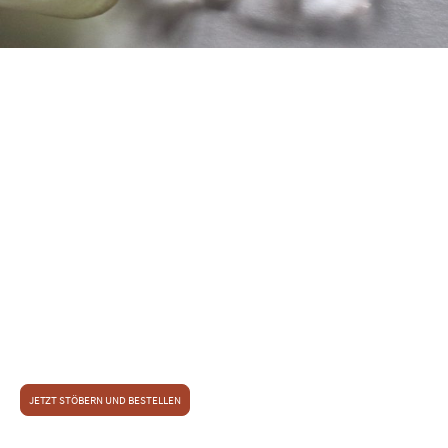
Leichtfüßig durch den Tag und
die Nacht in den eleganten Llama
Boots
Traditionell handgemacht
Echtes Leder
Verstärkte Laufsohlen
Herausnehmbare Einlegesohlen aus Echtleder
Ziernähte u. v. a. m.
Schöne Modellauswahl in Beige, Hellbraun und Schwarz
erhältlich.
JETZT STÖBERN UND BESTELLEN