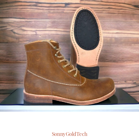
SonnyGoldTech