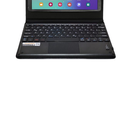
Genießen Sie sommerliche
Leichtigkeit mit dem passenden
Silberschmuck von Río Selva
Sterlingsilber 925
Mit glanzvollen Swarovski® Kristallen verziert
Schöne Auswahl an Formen, Farben und Größen
Geschenkbox inklusive