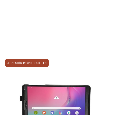
Fans
Tastatur-Layout Deutsch
Großflächiges Touchpad
ScreenShot-Funktion
Sondertasten zur Tablet-Bedienung
Maßgescheniderte-Hülle für zahlreiche Samsung- und
Huawei-Tablets u. v. a. m.
Mit der Modellnummer finden Sie hier die richtige
SonnyGoldTech-Tastatur-Tasche
oder
JETZT STÖBERN UND BESTELLEN