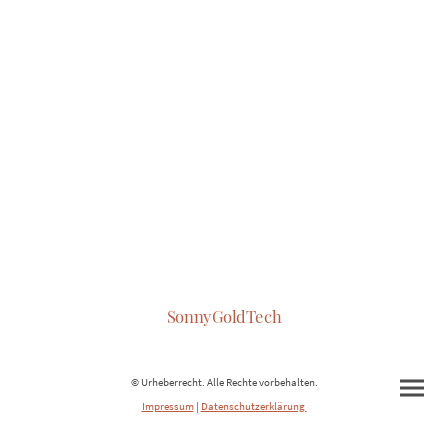
SonnyGoldTech
© Urheberrecht. Alle Rechte vorbehalten.
Impressum
|
Datenschutzerklärung